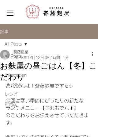
記事
All Posts
斎藤麩屋
All Posts
2023年12月12日
読了時間: 1分
お麩屋の昼ごはん【冬】こ
News
だわり
Information
Life Style
こんばんは！斎藤麩屋です☺️✨
レシピ
今回は寒い季節にぴったりの新たな
新商品
ランチメニュー【金沢おでん🍢】
のこだわりをお伝えさせていただきま
す。