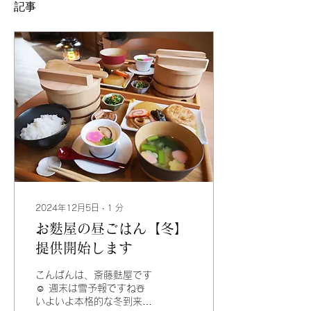
記事
2024年12月5日
∙
1
分
お麩屋の昼ごはん【冬】
提供開始します
こんばんは、斎藤麩屋です
☺️ 週末は雪予報ですね☃️
いよいよ本格的な冬到来と