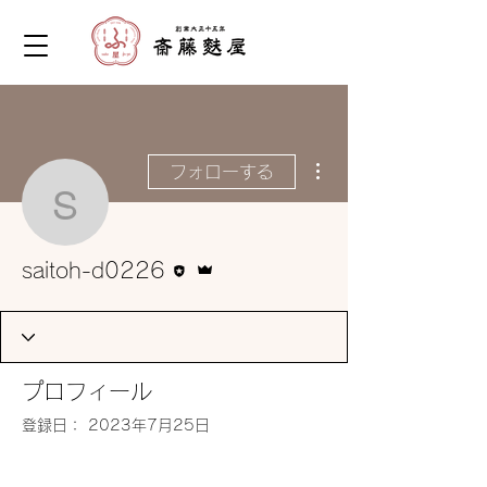
その他
フォローする
saitoh-d0226
執筆者
管理者
saitoh-d0226
プロフィール
登録日： 2023年7月25日