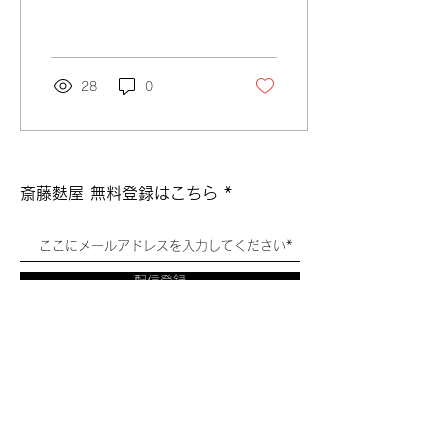
なりますが、冬ならではの
身体も心も温まる素敵なこ
とを楽しめるといいですね
✨ ⁡ さて、今週末12月7日
(土)、8日(日)からの 土
28
0
日・10食限定【お麩屋の
昼ごはん】は...
斎藤麩屋 無料登録はこちら
配信登録
Instagram
店舗情報
会社概要
お問い合わせ
stores​