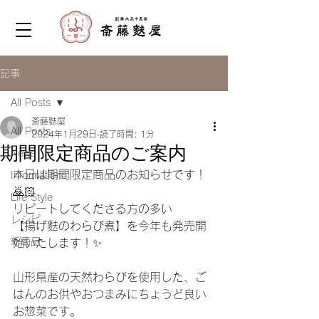
記事
All Posts
斎藤麩屋
All Posts
2024年1月29日
読了時間: 1分
期間限定商品のご案内
News
⁡本日は期間限定商品のお知らせです！
Information
🙇🏻
Life Style
リピートしてくださる方の多い
レシピ
【揚げ麩のわらび煮】を今年も発売開
新商品
始いたします！✨
山形県産の天然わらびを使用した、ご
はんのお供やおつまみにちょうど良い
お惣菜です。