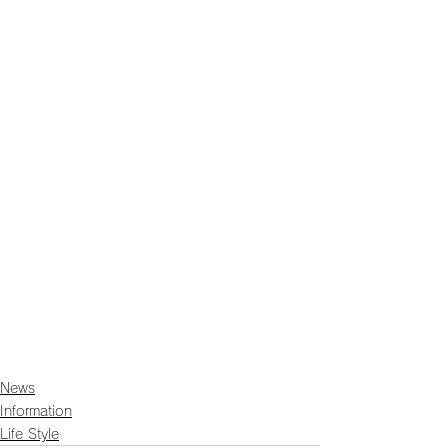
News
Information
Life Style