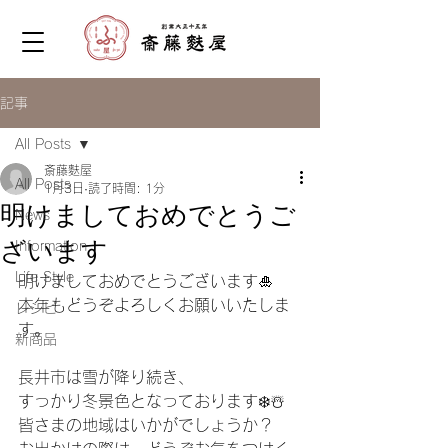
記事
All Posts
斎藤麩屋
All Posts
1月3日
読了時間: 1分
明けましておめでとうご
News
ざいます
Information
Life Style
明けましておめでとうございます🎍
本年もどうぞよろしくお願いいたしま
レシピ
す。
新商品
長井市は雪が降り続き、
すっかり冬景色となっております❄️☃️
皆さまの地域はいかがでしょうか？