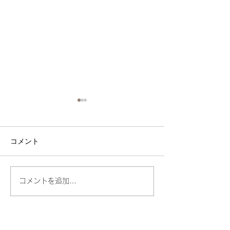
コメント
新メンバーのご紹介
期間限定 抹茶
コメントを追加…
麩フレンチ始め