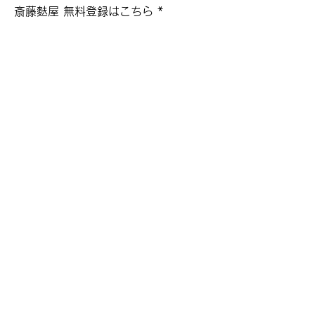
斎藤麩屋 無料登録はこちら
配信登録
Instagram
店舗情報
会社概要
お問い合わせ
stores​
山形県長井市成田1440
Tel:
0238-88-2551
Fax:
0238-88-2506
contact@saito-fuya.com