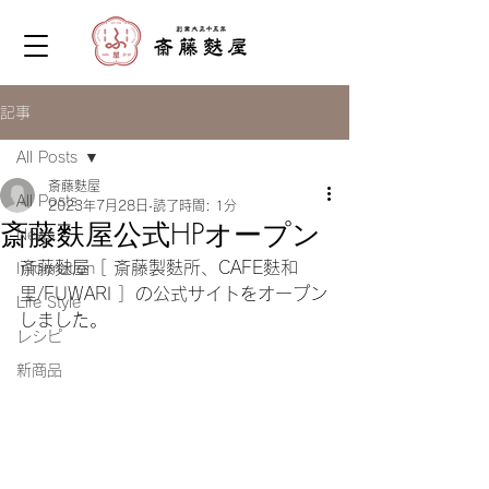
記事
All Posts
斎藤麩屋
All Posts
2023年7月28日
読了時間: 1分
斎藤麩屋公式HPオープン
News
斎藤麩屋［ 斎藤製麩所、CAFE麩和
Information
里/FUWARI ］の公式サイトをオープン
Life Style
しました。
レシピ
新商品