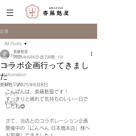
記事
All Posts
斎藤麩屋
All Posts
2025年6月6日
読了時間: 1分
コラボ企画行ってきまし
News
た
Information
Life Style
更新日：
2025年6月8日
こんばんは、斎藤麩屋です！
レシピ
すっきりと晴れて気持ちのいい一日で
新商品
したね😊
さて、当店とのコラボレーション企画
開催中の「にんべん 日本橋本店」様へ
お邪魔してきました！