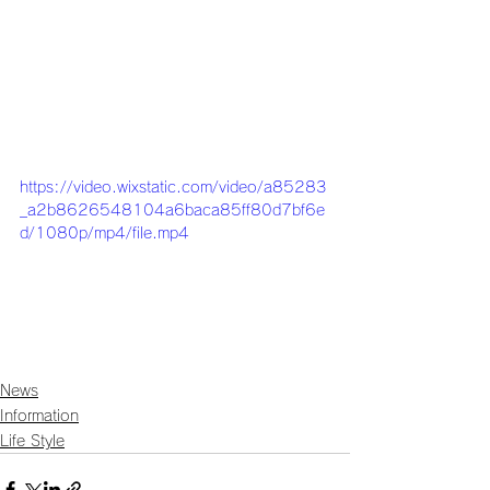
https://video.wixstatic.com/video/a85283
_a2b8626548104a6baca85ff80d7bf6e
d/1080p/mp4/file.mp4
News
Information
Life Style